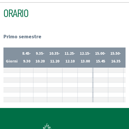
ORARIO
Primo semestre
8.45-
9.35-
10.35-
11.25-
12.15-
15.00-
15.50-
1
Giorni
9.30
10.20
11.20
12.10
13.00
15.45
16.35
1