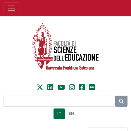
IT
EN