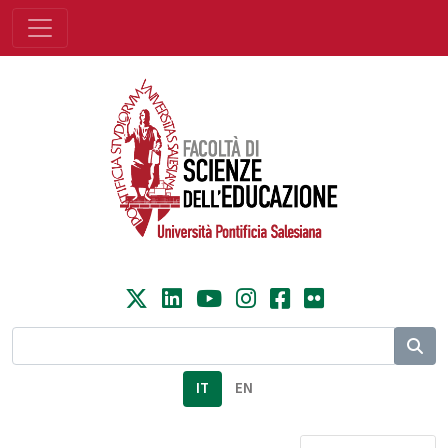
IT
EN