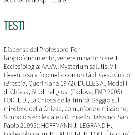
ecumenismo spirituale.
TESTI
Dispense del Professore. Per
l’approfondimento, vedere in particolare: I.
Ecclesiologia: AA.VV., Mysterium salutis, VII:
L’evento salvifico nella comunità di Gesù Cristo
(Brescia, Queriniana 1972); DULLES A., Modelli
di Chiesa, Studi religiosi (Padova, EMP 2005);
FORTE B., La Chiesa della Trinità. Saggio sul
mi¬stero della Chiesa, comunione e missione,
Simbolica ecclesiale 5 (Cinisello Balsamo, San
Paolo 21995); HOFFMANN J.-LEGRAND H.,
Ecclesiologia, in: B. LAURET-F. REFOULÉ (a cura),