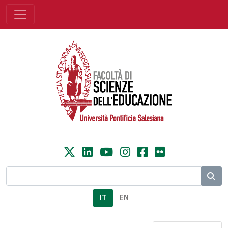
IT
EN