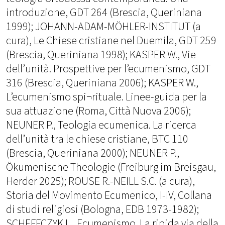
introduzione, GDT 264 (Brescia, Queriniana
1999); JOHANN-ADAM-MÖHLER-INSTITUT (a
cura), Le Chiese cristiane nel Duemila, GDT 259
(Brescia, Queriniana 1998); KASPER W., Vie
dell’unità. Prospettive per l’ecumenismo, GDT
316 (Brescia, Queriniana 2006); KASPER W.,
L’ecumenismo spi¬rituale. Linee-guida per la
sua attuazione (Roma, Città Nuova 2006);
NEUNER P., Teologia ecumenica. La ricerca
dell’unità tra le chiese cristiane, BTC 110
(Brescia, Queriniana 2000); NEUNER P.,
Ökumenische Theologie (Freiburg im Breisgau,
Herder 2025); ROUSE R.-NEILL S.C. (a cura),
Storia del Movimento Ecumenico, I-IV, Collana
di studi religiosi (Bologna, EDB 1973-1982);
SCHEFFCZYK L., Ecumenismo. La ripida via della