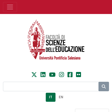
IT
EN