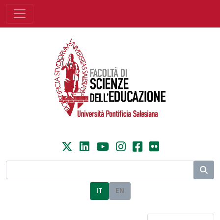
IT
EN