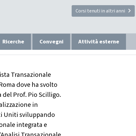
Corsi tenuti in altri anni
Ricerche
Convegni
Attività esterne
ista Transazionale
i Roma dove ha svolto
 del Prof. Pio Scilligo.
alizzazione in
ati Uniti sviluppando
ionale integrata e
’Analisi Transazionale