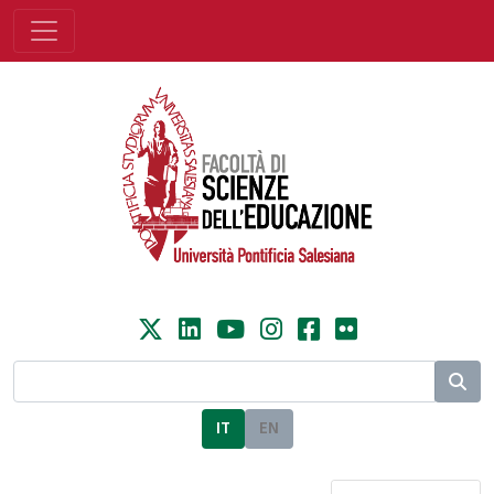
IT
EN