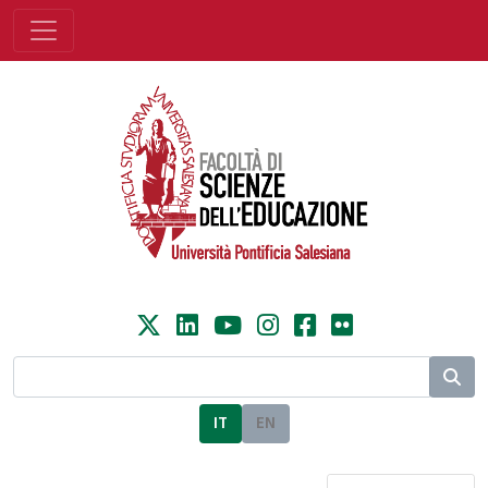
IT
EN