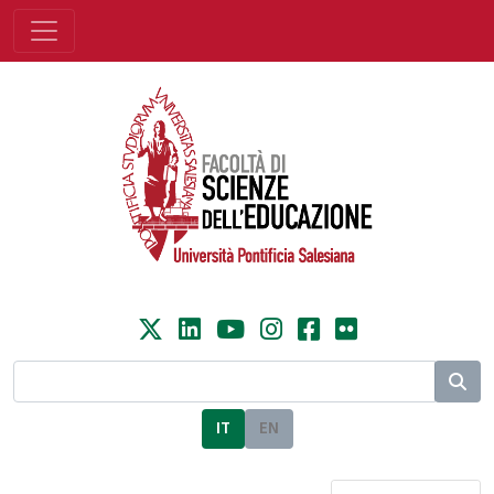
IT
EN