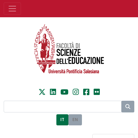
IT
EN