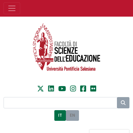
IT
EN