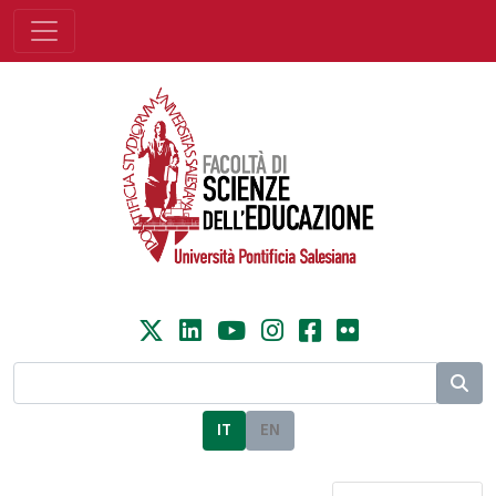
IT
EN