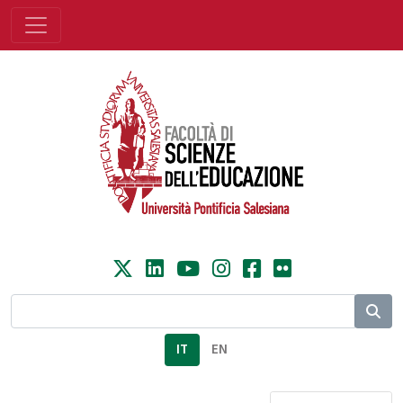
IT
EN