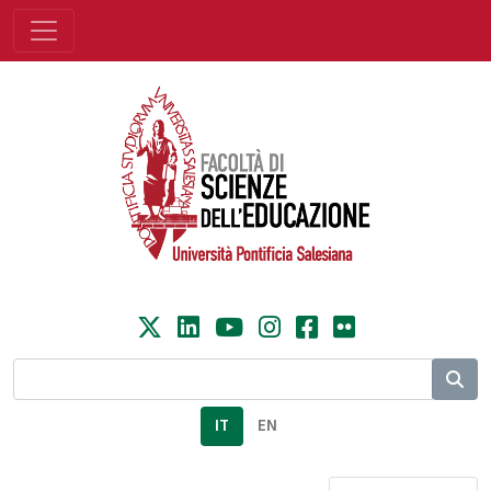
IT
EN