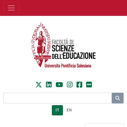
IT
EN