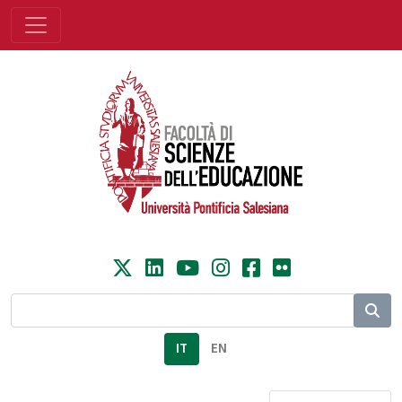
IT
EN