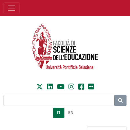
IT
EN