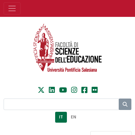
IT
EN