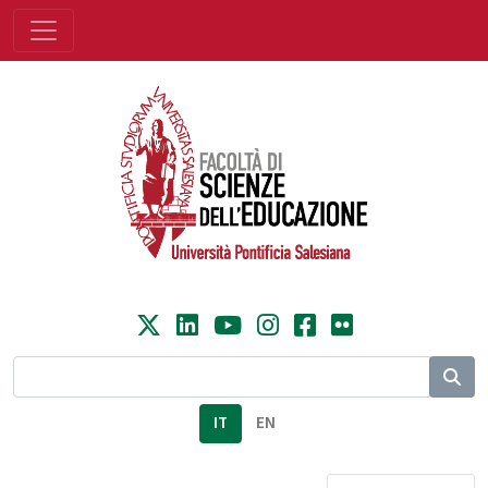
IT
EN