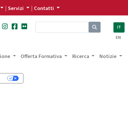
Servizi
Contatti
IT
EN
zione
Offerta Formativa
Ricerca
Notizie
cy