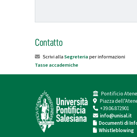
Contatto
Scrivi alla
Segreteria
per informazioni
Tasse accademiche
Pontificio Atene
Piazza dell’Atene
+39.06.872901
info@unisal.it
Documenti di Inf
Whistleblowing