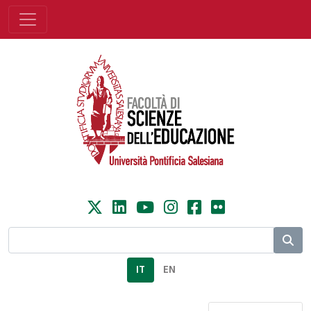
IT
EN