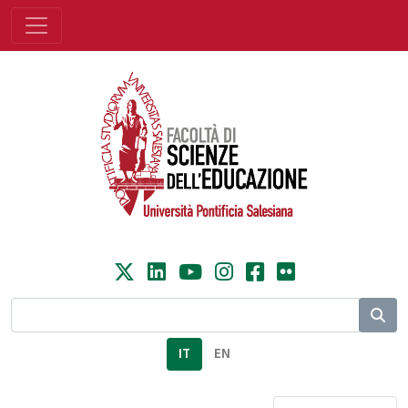
IT
EN