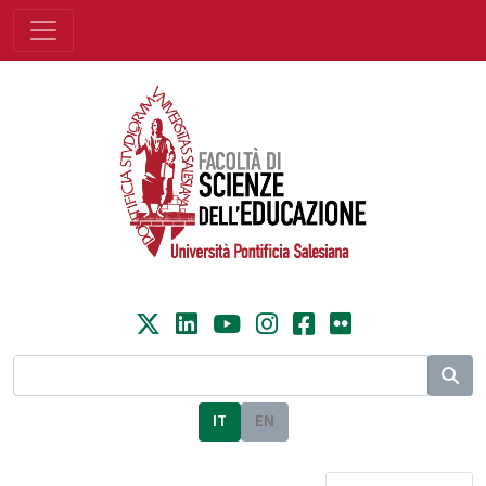
IT
EN